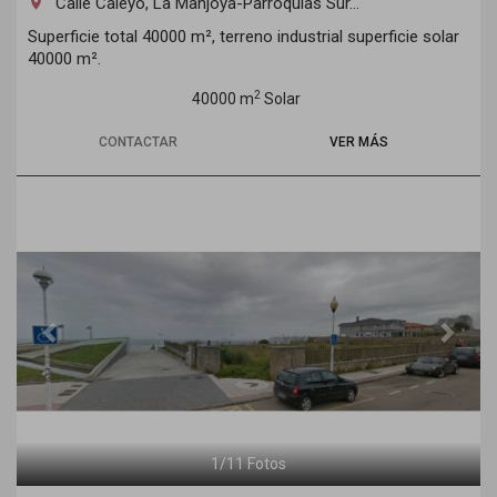
Calle Caleyo, La Manjoya-Parroquias Sur...
room
Superficie total 40000 m², terreno industrial superficie solar
40000 m².
2
40000 m
Solar
CONTACTAR
VER MÁS
Previous
Next
1
/
11
Fotos