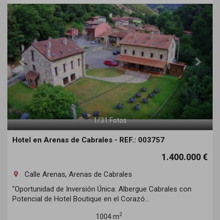
1
/
31
Fotos
Hotel en Arenas de Cabrales - REF.: 003757
1.400.000 €
Calle Arenas, Arenas de Cabrales
room
"Oportunidad de Inversión Única: Albergue Cabrales con
Potencial de Hotel Boutique en el Corazó...
2
1004 m